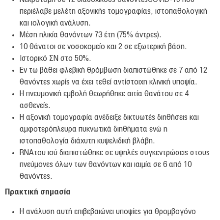
Νέα & Εκδηλώσεις
περιέλαβε μελέτη αξονικής τομογραφίας, ιστοπαθολογική
ΟΚΙΒΕΕ
και ιολογική ανάλυση.
Μέση ηλικία θανόντων 73 έτη (75% άντρες).
Είπαν για εμάς
10 θάνατοι σε νοσοκομείο και 2 σε εξωτερική βάση.
Επικοινωνία
Ιστορικό ΣΝ στο 50%.
Εν τω βάθει φλεβική θρόμβωση διαπιστώθηκε σε 7 από 12
Πρόσβαση
θανόντες χωρίς να έχει τεθεί αντίστοιχη κλινική υποψία.
Η πνευμονική εμβολή θεωρήθηκε αιτία θανάτου σε 4
ασθενείς.
Η αξονική τομογραφία ανέδειξε δικτυωτές διηθήσεις και
αμφοτερόπλευρα πυκνωτικά διηθήματα ενώ η
ιστοπαθολογία διάχυτη κυψελιδική βλάβη.
RNAτου ιού διαπιστώθηκε σε υψηλές συγκεντρώσεις στους
πνεύμονες όλων των θανόντων και ιαιμία σε 6 από 10
θανόντες.
Πρακτική σημασία
Η ανάλυση αυτή επιβεβαιώνει υποψίες για θρομβογόνο