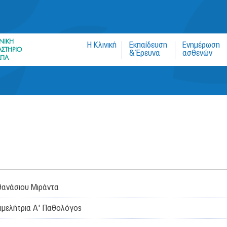
Jump to navigation
ΝΙΚΗ
Η Κλινική
Εκπαίδευση
Ενημέρωση
ΣΤΗΡΙΟ
& Έρευνα
ασθενών
ΚΠΑ
ανάσιου Μιράντα
ιμελήτρια Α' Παθολόγος