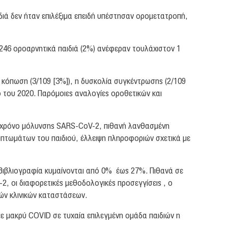
ιδιά δεν ήταν επιλέξιμα επειδή υπέστησαν ορομετατροπή,
1246 οροαρνητικά παιδιά (2%) ανέφεραν τουλάχιστον 1
κόπωση (3/109 [3%]), η δυσκολία συγκέντρωσης (2/109
ο του 2020. Παρόμοιες αναλογίες οροθετικών και
βή χρόνο μόλυνσης SARS-CoV-2, πιθανή λανθασμένη
πτωμάτων του παιδιού, έλλειψη πληροφοριών σχετικά με
 βιβλιογραφία κυμαίνονται από 0% έως 27%. Πιθανά σε
 οι διαφορετικές μεθοδολογικές προσεγγίσεις , ο
σών κλινικών καταστάσεων.
 μακρύ COVID σε τυχαία επιλεγμένη ομάδα παιδιών η