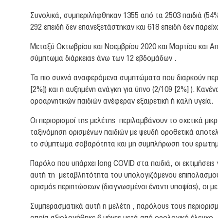
Συνολικά, συμπεριλήφθηκαν 1355 από τα 2503 παιδιά (54%)
292 επειδή δεν επανεξετάστηκαν και 618 επειδή δεν παρεί
Μεταξύ Οκτωβρίου και Νοεμβρίου 2020 και Μαρτίου και Απρ
σύμπτωμα διάρκειας άνω των 12 εβδομάδων .
Τα πιο συχνά αναφερόμενα συμπτώματα που διαρκούν περι
[2%]) και η αυξημένη ανάγκη για ύπνο (2/109 [2%] ). Καν
οροαρνητικών παιδιών ανέφεραν εξαιρετική ή καλή υγεία.
Οι περιορισμοί της μελέτης περιλαμβάνουν το σχετικά μι
ταξινόμηση ορισμένων παιδιών με ψευδή οροθετικά αποτε
το σύμπτωμα σοβαρότητα και μη συμπλήρωση του ερωτη
Παρόλο που υπάρχει long COVID στα παιδιά, οι εκτιμήσει
αυτή τη μεταβλητότητα του υπολογιζόμενου επιπολασμού
ορισμός περιπτώσεων (διαγνωσμένοι έναντι υποψίας), οι
Συμπερασματικά αυτή η μελέτη , παρόλους τους περιορισ