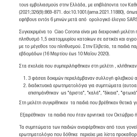
τους εμβολιασμούς στην Ελλάδα, με επιβλέποντα τον Καθ
(2021;326(9):869-871. doi:10.1001/jama.2021.11880), όπ
εφήβους εντός 6 μηνών μετά από ορολογικό έλεγχο SARS
Συγκεκριμένα το Ciao Corona είναι μια διαχρονική μελέτη
πληθυσμό 1,5 εκατομμυρίου κατοίκων σε αστικές και αγροτ
με το μέγεθος του πληθυσμού. Στην Ελβετία, τα παιδιά 
εβδομάδων (16 Μαρτίου έως 10 Μαΐου 2020).
Στα σχολεία που συμπεριλήφθηκαν στη μελέτη , κλήθηκαν 
3 φάσεις δοκιμών περιελάμβαναν συλλογή φλεβικού α
διαδικτυακά ερωτηματολόγια για συμπτώματα (αυτοαξι
επισημάνθηκαν ως "άριστα", "καλά", "δίκαια", "φτωχά".
Στη μελέτη συγκρίθηκαν τα παιδιά που βρέθηκαν θετικά γ
Εξαιρέθηκαν τα παιδιά που ήταν αρνητικά τον Οκτώβριο 
Τα συμπτώματα των παιδιών αναφέρθηκαν από τους γονείς
ερωτηματολόγιο που δόθηκε περιείχε μια λίστα προκαθορ