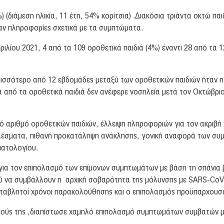
 (διάμεση ηλικία, 11 έτη, 54% κορίτσια) .Διακόσια τριάντα οκτώ πα
χαν πληροφορίες σχετικά με τα συμπτώματα.
ιλίου 2021, 4 από τα 109 οροθετικά παιδιά (4%) έναντι 28 από τα 
σσότερο από 12 εβδομάδες μεταξύ των οροθετικών παιδιών ήταν η 
ένα από τα οροθετικά παιδιά δεν ανέφερε νοσηλεία μετά τον Οκτώβρι
κρό αριθμό οροθετικών παιδιών, έλλειψη πληροφοριών για τον ακρι
λέσματα, πιθανή προκατάληψη ανάκλησης, γονική αναφορά των συμ
ματολογίου.
ς για τον επιπολασμό των επίμονων συμπτωμάτων με βάση τη σπάνια
 να συμβάλλουν η αρχική σοβαρότητα της μόλυνσης με SARS-CoV-2,
 μεταβλητοί χρόνοι παρακολούθησης και ο επιπολασμός προϋπαρχου
μούς της ,διαπίστωσε χαμηλό επιπολασμό συμπτωμάτων συμβατών με