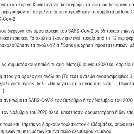
ηγητή κο Συρίγο Κωνσταντίνο, καταγράφει τα νεότερα δεδομένα όπ
ως περιγράφονται σε μελέτη όπου συγκρίθηκαν τα συμβατά με long 
-CoV-2 .
 που διερευνά την οροεπάρκεια του SARS-CoV-2 σε 55 τυχαία επιλεγμ
ικές περιοχές. Τα σχολεία έχουν επιλεγεί τυχαία από τις 12 περιφέ
παρακολούθησαν τα σχολεία δια ζώσης (με χρήση προστατευτικών μέ
να συμμετάσχουν παιδιά τυχαία. Μεταξύ Ιουνίου 2020 και Απριλίου 
ίματος για ορολογική ανάλυση (Το τεστ αναλύει ανοσοσφαιρίνες G,
ολόγηση υγείας, δηλ. «Θα λέγατε ότι η υγεία σας είναι…; .Περιέλ
 ).
ια αντισώματα SARS-CoV-2 τον Οκτώβριο ή τον Νοέμβριο του 2020 μ
ή τον Νοέμβριο του 2020 αλλά υπέστησαν ορομετατροπή ή δεν επανε
 τους και έπρεπε να διαρκούν τουλάχιστον 4 εβδομάδες, όπως και 
ισμένων συμπτωμάτων και ένα πεδίο ελεύθερου κειμένου.