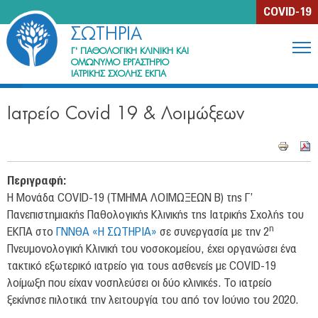
Jump to navigation
COVID-19
ΣΩΤΗΡΙΑ
Γ' ΠΑΘΟΛΟΓΙΚΗ ΚΛΙΝΙΚΗ ΚΑΙ
ΟΜΩΝΥΜΟ ΕΡΓΑΣΤΗΡΙΟ
ΙΑΤΡΙΚΗΣ ΣΧΟΛΗΣ ΕΚΠΑ
Η Κλινική
Ιατρείο Covid 19 & Λοιμώξεων
Περιγραφή
Ιστορία
Μονάδες & Ιατρεία
Περιγραφή:
Ανθρώπινο Δυναμικό
Η Μονάδα COVID-19 (ΤΜΗΜΑ ΛΟΙΜΩΞΕΩΝ Β) της Γ’
Πανεπιστημιακής Παθολογικής Κλινικής της Ιατρικής Σχολής του
η
Εκπαίδευση & Έρευνα
ΕΚΠΑ στο
ΓΝΝΘΑ «Η ΣΩΤΗΡΙΑ»
σε συνεργασία με την 2
Πνευμονολογική Κλινική του νοσοκομείου, έχει οργανώσει ένα
Συγγράμματα μελών της Κλινικής
τακτικό εξωτερικό ιατρείο για τους ασθενείς με COVID-19
λοίμωξη που είχαν νοσηλεύσει οι δύο κλινικές. Το ιατρείο
Ενημέρωση ασθενών
ξεκίνησε πιλοτικά την λειτουργία του από τον Ιούνιο του 2020.