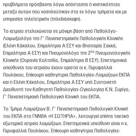
προβλήματα πρόσβασης λόγω απόστασης ή κινητικότητας
μεταξύ αυτών που νοσηλεύτηκαν στα εν λόγω τμήματα και με
υπηρεσίες τηλεϊατρικής (τηλεδιάσκεψη).
Το ιατρείο στελεχώνεται σε μόνιμη βάση από Παθολόγο-
Λοιμωξιολόγο της Γ’ Πανεπιστημιακής Παθολογικής Κλινικής
(Ελένη Κάκαλου, Επιμελήτρια Α ΕΣΥ και Βησσαρία Σακκά,
ης
Επιμελήτρια Α ΕΣΥ) και Πνευμονολόγο της 2
Πνευμονολογικής
Κλινικής (Ουρανία Κολτσίδα, Επιμελήτρια Β ΕΣΥ). Επιστημονικά
υπεύθυνες του ιατρείου έχουν οριστεί οι κ. Γαρυφαλλιά
Πουλάκου, Επίκουρη καθηγήτρια Παθολογίας-Λοιμώξεων ΕΚΠΑ
και η Ελένη Κάκαλου, Επιμελήτρια Α ΕΣΥ υπό Συντονιστή
Διευθυντή τον Καθηγητή Παθολογίας-Ογκολογίας Κ.Ν. Συρίγο,
Γ’ Πανεπιστημιακή Παθολογική Κλινική του ΕΚΠΑ.
Το Τμήμα Λοιμώξεων Β, Γ’ Πανεπιστημιακή Παθολογική Κλινική
του ΕΚΠΑ στο ΓΝΝΘΑ «Η ΣΩΤΗΡΙΑ», λειτουργεί επίσης τακτικό
εξωτερικό ιατρείο λοιμώξεων. Επιστημονικά υπεύθυνη είναι η κ.
Γαρυφαλλιά Πουλάκου, Επίκουρη καθηγήτρια Παθολογίας-