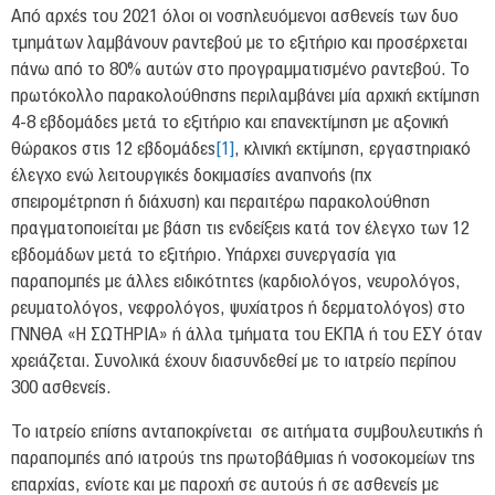
Νέα & Εκδηλώσεις
Από αρχές του 2021 όλοι οι νοσηλευόμενοι ασθενείς των δυο
τμημάτων λαμβάνουν ραντεβού με το εξιτήριο και προσέρχεται
ΟΚΙΒΕΕ
πάνω από το 80% αυτών στο προγραμματισμένο ραντεβού. Το
Είπαν για εμάς
πρωτόκολλο παρακολούθησης περιλαμβάνει μία αρχική εκτίμηση
4-8 εβδομάδες μετά το εξιτήριο και επανεκτίμηση με αξονική
Επικοινωνία
θώρακος στις 12 εβδομάδες
[1]
, κλινική εκτίμηση, εργαστηριακό
Πρόσβαση
έλεγχο ενώ λειτουργικές δοκιμασίες αναπνοής (πχ
σπειρομέτρηση ή διάχυση) και περαιτέρω παρακολούθηση
πραγματοποιείται με βάση τις ενδείξεις κατά τον έλεγχο των 12
εβδομάδων μετά το εξιτήριο. Υπάρχει συνεργασία για
παραπομπές με άλλες ειδικότητες (καρδιολόγος, νευρολόγος,
ρευματολόγος, νεφρολόγος, ψυχίατρος ή δερματολόγος) στο
ΓΝΝΘΑ «Η ΣΩΤΗΡΙΑ» ή άλλα τμήματα του ΕΚΠΑ ή του ΕΣΥ όταν
χρειάζεται. Συνολικά έχουν διασυνδεθεί με το ιατρείο περίπου
300 ασθενείς.
Το ιατρείο επίσης ανταποκρίνεται σε αιτήματα συμβουλευτικής ή
παραπομπές από ιατρούς της πρωτοβάθμιας ή νοσοκομείων της
επαρχίας, ενίοτε και με παροχή σε αυτούς ή σε ασθενείς με